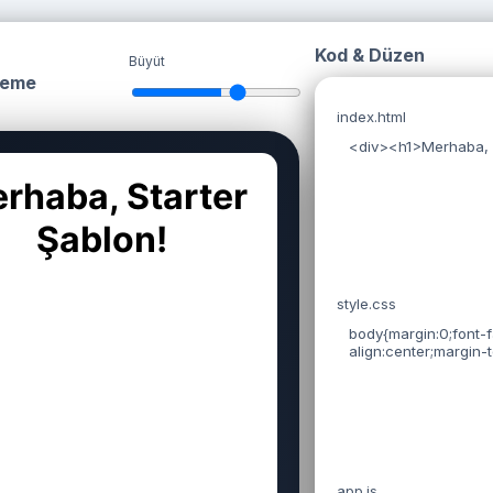
Kod & Düzen
Büyüt
leme
index.html
style.css
app.js